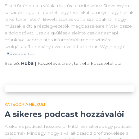
Sikertörténetek a vállalati kultúra erősítéséhez Steve Wynn
kaszinómogul felfedezett egy technikát, amelyet úgy hívnak:
„sikertörténetek”. Bevett szokás volt a szállodáknál, hogy
műszak előtt a részlegvezetők megbeszélésre hívták össze
a dolgozókat. Ezek a gyűlések eleinte csak az aznapi
munkával kapcsolatos információk megosztására
szolgáltak. Jó néhány évvel ezelőtt azonban Wynn egy új
Bővebben……
Szerző:
Huba
| Közzétéve:
5 év
,
telt el a közzététel óta
KATEGÓRIA NÉLKÜLI
A sikeres podcast hozzávalói
A sikeres podcast hozzávalói Mitől lesz sikeres egy podcast
csatorna? Mindegy, hogy a vállalkozásod profitnövelése a