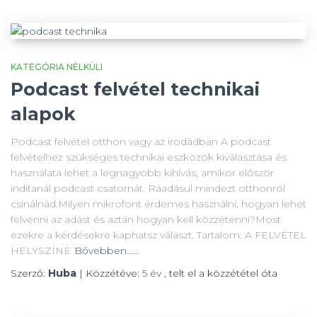
KATEGÓRIA NÉLKÜLI
Podcast felvétel technikai
alapok
Podcast felvétel otthon vagy az irodádban A podcast
felvételhez szükséges technikai eszközök kiválasztása és
használata lehet a legnagyobb kihívás, amikor először
indítanál podcast csatornát. Ráadásul mindezt otthonról
csinálnád.Milyen mikrofont érdemes használni, hogyan lehet
felvenni az adást és aztán hogyan kell közzétenni?Most
ezekre a kérdésekre kaphatsz választ. Tartalom: A FELVÉTEL
HELYSZÍNE
Bővebben……
Szerző:
Huba
| Közzétéve:
5 év
,
telt el a közzététel óta