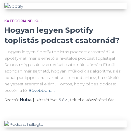
KATEGÓRIA NÉLKÜLI
Hogyan legyen Spotify
toplistás podcast csatornád?
Hogyan legyen Spotify toplistás podcast csatornád? A
Spotify-nak már elérhető a hivatalos podcast toplistája!
Sajnos még csak az amerikai csatornák számára.Ebből
azonban már sejthető, hogyan működik az algoritmus és
adhat pár tippet arra is, mit kell tenned ahhoz, ha előkelő
helyezést szeretnél elérni. Fontos, hogy céges podcast
esetén a fő
Bővebben……
Szerző:
Huba
| Közzétéve:
5 év
,
telt el a közzététel óta