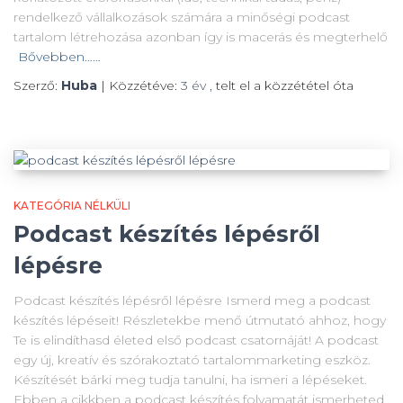
rendelkező vállalkozások számára a minőségi podcast
tartalom létrehozása azonban így is macerás és megterhelő
Bővebben……
Szerző:
Huba
| Közzétéve:
3 év
,
telt el a közzététel óta
KATEGÓRIA NÉLKÜLI
Podcast készítés lépésről
lépésre
Podcast készítés lépésről lépésre Ismerd meg a podcast
készítés lépéseit! Részletekbe menő útmutató ahhoz, hogy
Te is elindíthasd életed első podcast csatornáját! A podcast
egy új, kreatív és szórakoztató tartalommarketing eszköz.
Készítését bárki meg tudja tanulni, ha ismeri a lépéseket.
Ebben a cikkben a podcast készítés folyamatát ismerheted