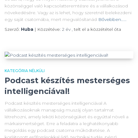
közönséggel való kapcsolatteremtésre és a vállalkozásod
növekedésére. Vagy az is lehet, hogy szeretnél belekezdeni
egy saját csatornába, mert megvalósítanád
Bővebben……
Szerző:
Huba
| Közzétéve:
2 év
,
telt el a közzététel óta
KATEGÓRIA NÉLKÜLI
Podcast készítés mesterséges
intelligenciával!
Podcast készítés mesterséges intelligenciával A
vállalkozásoknak manapság muszáj olyan tartalmat
létrehozni, amely leköti közönségüket és egyúttal növeli a
márkaismertséget. Erre a feladatra a leghatékonyabb
megoldás egy podcast csatorna működtetése. A
korlátozott erőforrásokkal (idő, technikai tudás, pénz)