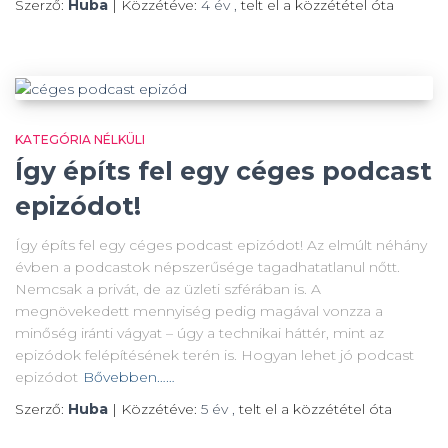
Szerző:
Huba
| Közzétéve:
4 év
,
telt el a közzététel óta
KATEGÓRIA NÉLKÜLI
Így építs fel egy céges podcast
epizódot!
Így építs fel egy céges podcast epizódot! Az elmúlt néhány
évben a podcastok népszerűsége tagadhatatlanul nőtt.
Nemcsak a privát, de az üzleti szférában is. A
megnövekedett mennyiség pedig magával vonzza a
minőség iránti vágyat – úgy a technikai háttér, mint az
epizódok felépítésének terén is. Hogyan lehet jó podcast
epizódot
Bővebben……
Szerző:
Huba
| Közzétéve:
5 év
,
telt el a közzététel óta