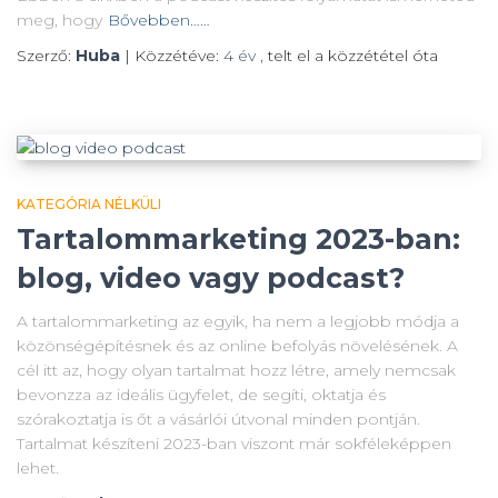
meg, hogy
Bővebben……
Szerző:
Huba
| Közzétéve:
4 év
,
telt el a közzététel óta
KATEGÓRIA NÉLKÜLI
Tartalommarketing 2023-ban:
blog, video vagy podcast?
A tartalommarketing az egyik, ha nem a legjobb módja a
közönségépítésnek és az online befolyás növelésének. A
cél itt az, hogy olyan tartalmat hozz létre, amely nemcsak
bevonzza az ideális ügyfelet, de segíti, oktatja és
szórakoztatja is őt a vásárlói útvonal minden pontján.
Tartalmat készíteni 2023-ban viszont már sokféleképpen
lehet.