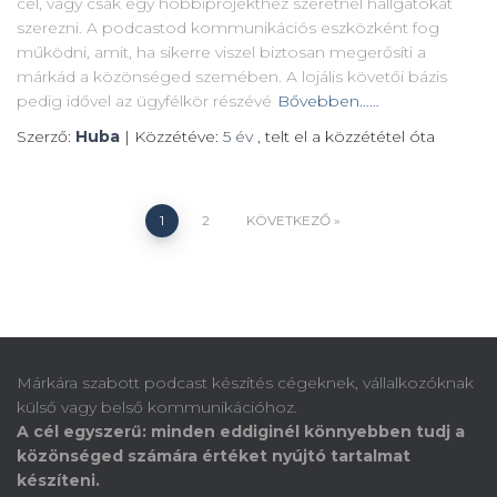
cél, vagy csak egy hobbiprojekthez szeretnél hallgatókat
szerezni. A podcastod kommunikációs eszközként fog
működni, amit, ha sikerre viszel biztosan megerősíti a
márkád a közönséged szemében. A lojális követői bázis
pedig idővel az ügyfélkör részévé
Bővebben……
Szerző:
Huba
| Közzétéve:
5 év
,
telt el a közzététel óta
1
2
KÖVETKEZŐ
Márkára szabott podcast készítés cégeknek, vállalkozóknak
külső vagy belső kommunikációhoz.
A cél egyszerű: minden eddiginél könnyebben tudj a
közönséged számára értéket nyújtó tartalmat
készíteni.