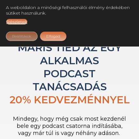
A weboldalon a minőségi felhasználói élmény érdekében
sütiket használunk.
Részletek
GRATULÁLOK!
Beállítások
Elfogad
MÁRIS TIÉD AZ EGY
ALKALMAS
PODCAST
TANÁCSADÁS
20% KEDVEZMÉNNYEL
Mindegy, hogy még csak most kezdenél
bele egy podcast csatorna indításába,
vagy már túl is vagy néhány adáson.