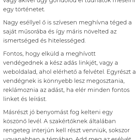
vagy akivel úgy gondolod el tudnátok mesélni
egy történetet.
Nagy eséllyel ő is szívesen meghívna téged a
saját műsorába és így máris növelted az
ismertséged és hitelességed.
Fontos, hogy elküld a meghívott
vendégednek a kész adás linkjét, vagy a
weboldalad, ahol elérhető a felvétel. Egyrészt a
vendégnek is könnyebb lesz megosztania,
reklámoznia az adást, ha elér minden fontos
linket és leírást.
Másrészt jó benyomást fog kelteni egy
köszönő levél. A szakértőknek általában
rengeteg interjún kell részt venniük, sokszor
ugyanabban a témában. Add meg az esélyét