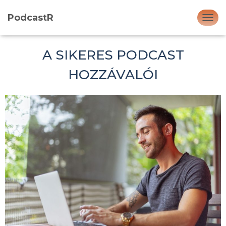
PodcastR
N
A
V
A SIKERES PODCAST
I
G
HOZZÁVALÓI
Á
C
I
Ó
Ö
S
S
Z
E
Z
Á
R
Á
S
A