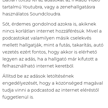
Bátran töltsd fel az adásokat az inkább video
tartalmú Youtubra, vagy a zenehallgatásra
használatos Soundcloudra.
Sőt, érdemes gondolnod azokra is, akiknek
nincs korlátlan internet hozzáférésük. Mivel a
podcastokat valamilyen másik cselekvés
mellett hallgatják, mint a futás, takarítás, autó
vezetés ezért fontos, hogy akkor is elérhető
legyen az adás, ha a hallgató már kifutott a
felhasználható internet keretből.
Állítsd be az adások letöltésének
engedélyezését, hogy a közönséged magával
tudja vinni a podcastod az internet eléréstől
függetlenül is.