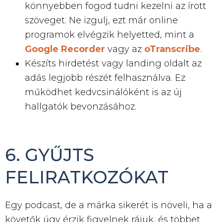
könnyebben fogod tudni kezelni az írott
szöveget. Ne izgulj, ezt már online
programok elvégzik helyetted, mint a
Google Recorder
vagy az
oTranscribe
.
Készíts hirdetést vagy landing oldalt az
adás legjobb részét felhasználva. Ez
működhet kedvcsinálóként is az új
hallgatók bevonzásához.
6. GYŰJTS
FELIRATKOZÓKAT
Egy podcast, de a márka sikerét is növeli, ha a
követők úgy érzik figyelnek rájuk, és többet