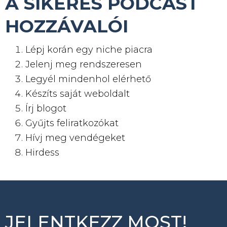
A SIKERES PODCAST
HOZZÁVALÓI
Lépj korán egy niche piacra
Jelenj meg rendszeresen
Legyél mindenhol elérhető
Készíts saját weboldalt
Írj blogot
Gyűjts feliratkozókat
Hívj meg vendégeket
Hirdess
JELENTKEZZ MOST!