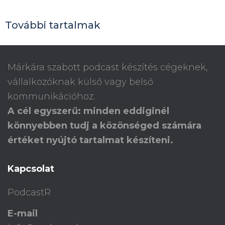
További tartalmak
Márkára szabott podcast készítés cégeknek,
vállalkozóknak külső vagy belső
kommunikációhoz.
A cél egyszerű: minden eddiginél
könnyebben tudj a közönséged számára
értéket nyújtó tartalmat készíteni.
Kapcsolat
PodcastR
E-mail