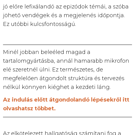
jó előre lefixálandó az epizódok témái, a szóba
jöhető vendégek és a megjelenés időpontja.
Ez utóbbi kulcsfontosságú.
Minél jobban beleéled magad a
tartalomgyártásba, annál hamarabb mikrofon
elé szeretnél ülni. Ez természetes, de
megfelelően átgondolt struktúra és tervezés
nélkül könnyen kiéghet a kezdeti láng.
Az indulás előtt átgondolandó lépésekről itt
olvashatsz többet.
Az elkötelezett hallgatóság számítani fog a